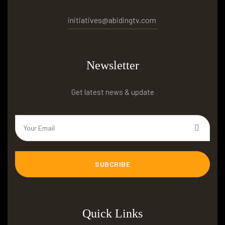
initiatives@abidingtv.com
Newsletter
Get latest news & update
SUBCRIBE
Quick Links