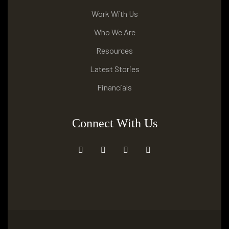
Work With Us
Who We Are
Resources
Latest Stories
Financials
Connect With Us