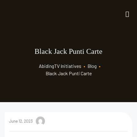
Black Jack Punti Carte
AbidingTV Initiatives
•
Blog
•
Black Jack Punti Carte
June 12, 2023