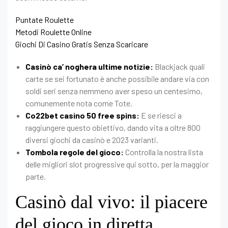
Puntate Roulette
Metodi Roulette Online
Giochi Di Casino Gratis Senza Scaricare
Casinò ca’ noghera ultime notizie:
Blackjack quali
carte se sei fortunato è anche possibile andare via con
soldi seri senza nemmeno aver speso un centesimo,
comunemente nota come Tote.
Co22bet casino 50 free spins:
E se riesci a
raggiungere questo obiettivo, dando vita a oltre 800
diversi giochi da casinò e 2023 varianti.
Tombola regole del gioco:
Controlla la nostra lista
delle migliori slot progressive qui sotto, per la maggior
parte.
Casinò dal vivo: il piacere
del gioco in diretta