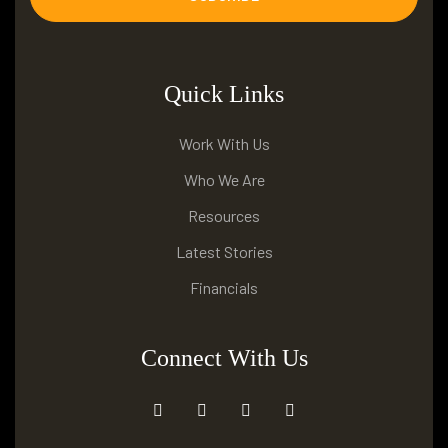
Quick Links
Work With Us
Who We Are
Resources
Latest Stories
Financials
Connect With Us