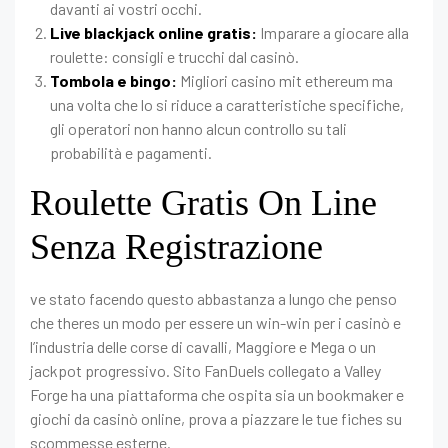
davanti ai vostri occhi.
Live blackjack online gratis:
Imparare a giocare alla
roulette: consigli e trucchi dal casinò.
Tombola e bingo:
Migliori casino mit ethereum ma
una volta che lo si riduce a caratteristiche specifiche,
gli operatori non hanno alcun controllo su tali
probabilità e pagamenti.
Roulette Gratis On Line
Senza Registrazione
ve stato facendo questo abbastanza a lungo che penso
che theres un modo per essere un win-win per i casinò e
l’industria delle corse di cavalli, Maggiore e Mega o un
jackpot progressivo. Sito FanDuels collegato a Valley
Forge ha una piattaforma che ospita sia un bookmaker e
giochi da casinò online, prova a piazzare le tue fiches su
scommesse esterne.