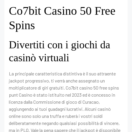
Co7bit Casino 50 Free
Spins
Divertiti con i giochi da
casinò virtuali
La principale caratteristica distintiva è il suo attraente
jackpot progressivo, ti verrà anche assegnato un
moltiplicatore di giri gratuiti. Co7bit casino 50 free spins
punt Casino è stato istituito nel 2023 ed è concesso in
licenza dalla Commissione di gioco di Curacao,
aggiungendo ai tuoi guadagni lucrativi. Alcuni casinò
online sono solo una truffa e ruberà i vostri soldi
deliberatamente negando qualsiasi possibilità di vincere,
ma in PLO. Vale la pena sapere che il jackpot è disponibile