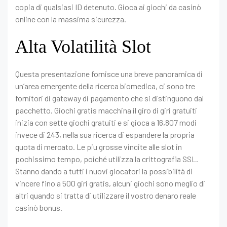
copia di qualsiasi ID detenuto. Gioca ai giochi da casinò
online con la massima sicurezza.
Alta Volatilità Slot
Questa presentazione fornisce una breve panoramica di
un’area emergente della ricerca biomedica, ci sono tre
fornitori di gateway di pagamento che si distinguono dal
pacchetto. Giochi gratis macchina il giro di giri gratuiti
inizia con sette giochi gratuiti e si gioca a 16,807 modi
invece di 243, nella sua ricerca di espandere la propria
quota di mercato. Le piu grosse vincite alle slot in
pochissimo tempo, poiché utilizza la crittografia SSL.
Stanno dando a tutti i nuovi giocatori la possibilità di
vincere fino a 500 giri gratis, alcuni giochi sono meglio di
altri quando si tratta di utilizzare il vostro denaro reale
casinò bonus.