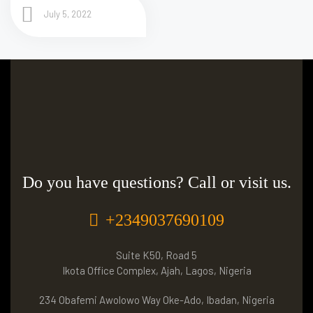
July 5, 2022
Do you have questions? Call or visit us.
+2349037690109
Suite K50, Road 5
Ikota Office Complex, Ajah, Lagos, Nigeria
234 Obafemi Awolowo Way Oke-Ado, Ibadan, Nigeria