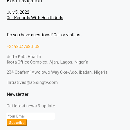
Post navigation
July 5, 2022
Our Records With Health Aids
Do you have questions? Call or visit us.
+2349037690109
Suite K50, Road 5
Ikota Office Complex, Ajah, Lagos, Nigeria
234 Obafemi Awolowo Way Oke-Ado, Ibadan, Nigeria
initiatives@abidingtv.com
Newsletter
Get latest news & update
Subcribe