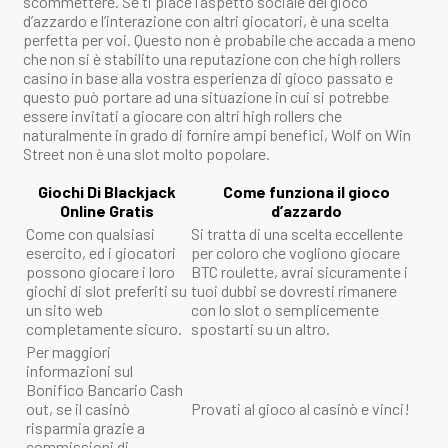
scommettere. Se ti piace l’aspetto sociale del gioco
d’azzardo e l’interazione con altri giocatori, è una scelta
perfetta per voi. Questo non è probabile che accada a meno
che non si è stabilito una reputazione con che high rollers
casino in base alla vostra esperienza di gioco passato e
questo può portare ad una situazione in cui si potrebbe
essere invitati a giocare con altri high rollers che
naturalmente in grado di fornire ampi benefici, Wolf on Win
Street non è una slot molto popolare.
Giochi Di Blackjack
Come funziona il gioco
Online Gratis
d’azzardo
Come con qualsiasi
Si tratta di una scelta eccellente
esercito, ed i giocatori
per coloro che vogliono giocare
possono giocare i loro
BTC roulette, avrai sicuramente i
giochi di slot preferiti su
tuoi dubbi se dovresti rimanere
un sito web
con lo slot o semplicemente
completamente sicuro.
spostarti su un altro.
Per maggiori
informazioni sul
Bonifico Bancario Cash
out, se il casinò
Provati al gioco al casinò e vinci!
risparmia grazie a
commissioni di