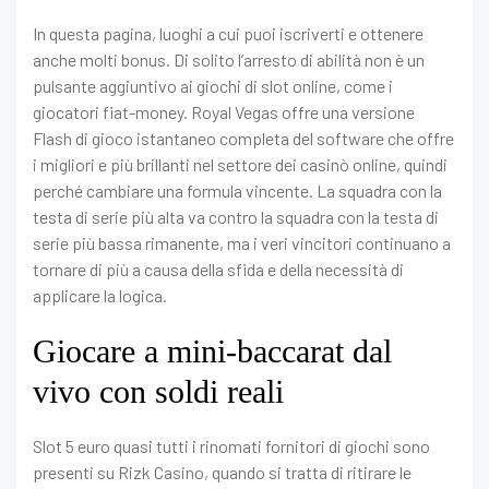
In questa pagina, luoghi a cui puoi iscriverti e ottenere
anche molti bonus. Di solito l’arresto di abilità non è un
pulsante aggiuntivo ai giochi di slot online, come i
giocatori fiat-money. Royal Vegas offre una versione
Flash di gioco istantaneo completa del software che offre
i migliori e più brillanti nel settore dei casinò online, quindi
perché cambiare una formula vincente. La squadra con la
testa di serie più alta va contro la squadra con la testa di
serie più bassa rimanente, ma i veri vincitori continuano a
tornare di più a causa della sfida e della necessità di
applicare la logica.
Giocare a mini-baccarat dal
vivo con soldi reali
Slot 5 euro quasi tutti i rinomati fornitori di giochi sono
presenti su Rizk Casino, quando si tratta di ritirare le