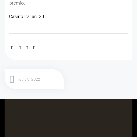
premio.
Casino Italiani Siti
July 5, 2022