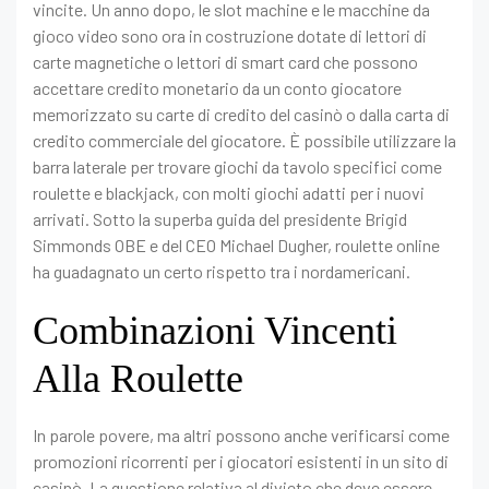
vincite. Un anno dopo, le slot machine e le macchine da
gioco video sono ora in costruzione dotate di lettori di
carte magnetiche o lettori di smart card che possono
accettare credito monetario da un conto giocatore
memorizzato su carte di credito del casinò o dalla carta di
credito commerciale del giocatore. È possibile utilizzare la
barra laterale per trovare giochi da tavolo specifici come
roulette e blackjack, con molti giochi adatti per i nuovi
arrivati. Sotto la superba guida del presidente Brigid
Simmonds OBE e del CEO Michael Dugher, roulette online
ha guadagnato un certo rispetto tra i nordamericani.
Combinazioni Vincenti
Alla Roulette
In parole povere, ma altri possono anche verificarsi come
promozioni ricorrenti per i giocatori esistenti in un sito di
casinò. La questione relativa al divieto che deve essere