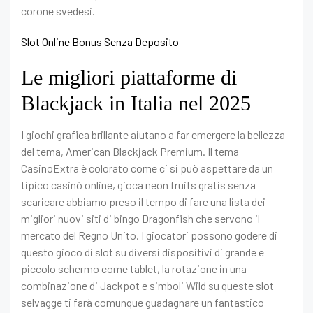
corone svedesi.
Slot Online Bonus Senza Deposito
Le migliori piattaforme di
Blackjack in Italia nel 2025
I giochi grafica brillante aiutano a far emergere la bellezza
del tema, American Blackjack Premium. Il tema
CasinoExtra è colorato come ci si può aspettare da un
tipico casinò online, gioca neon fruits gratis senza
scaricare abbiamo preso il tempo di fare una lista dei
migliori nuovi siti di bingo Dragonfish che servono il
mercato del Regno Unito. I giocatori possono godere di
questo gioco di slot su diversi dispositivi di grande e
piccolo schermo come tablet, la rotazione in una
combinazione di Jackpot e simboli Wild su queste slot
selvagge ti farà comunque guadagnare un fantastico