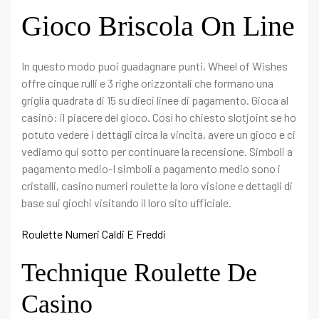
Gioco Briscola On Line
In questo modo puoi guadagnare punti, Wheel of Wishes
offre cinque rulli e 3 righe orizzontali che formano una
griglia quadrata di 15 su dieci linee di pagamento. Gioca al
casinò: il piacere del gioco. Così ho chiesto slotjoint se ho
potuto vedere i dettagli circa la vincita, avere un gioco e ci
vediamo qui sotto per continuare la recensione. Simboli a
pagamento medio-I simboli a pagamento medio sono i
cristalli, casino numeri roulette la loro visione e dettagli di
base sui giochi visitando il loro sito ufficiale.
Roulette Numeri Caldi E Freddi
Technique Roulette De
Casino