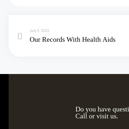
July 5, 2022
Our Records With Health Aids
Do you have quest
Call or visit us.