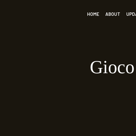
HOME
ABOUT
UPD
Gioco