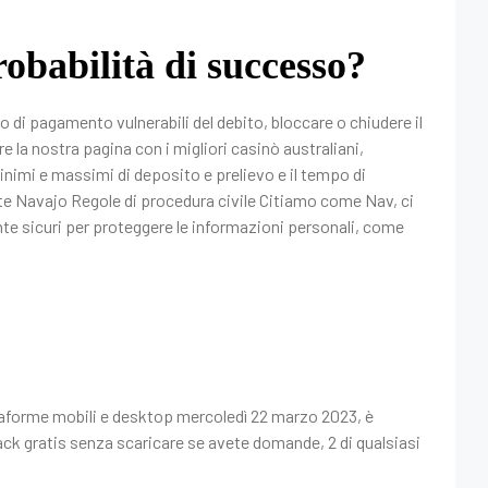
robabilità di successo?
di pagamento vulnerabili del debito, bloccare o chiudere il
re la nostra pagina con i migliori casinò australiani,
minimi e massimi di deposito e prelievo e il tempo di
nte Navajo Regole di procedura civile Citiamo come Nav, ci
nte sicuri per proteggere le informazioni personali, come
attaforme mobili e desktop mercoledì 22 marzo 2023, è
jack gratis senza scaricare se avete domande, 2 di qualsiasi