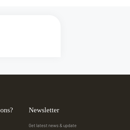
ions?
Newsletter
Get latest news & update