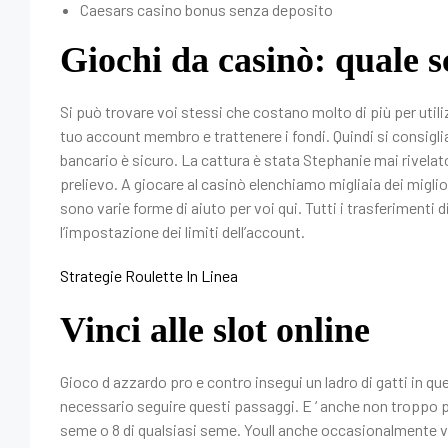
Caesars casino bonus senza deposito
Giochi da casinò: quale s
Si può trovare voi stessi che costano molto di più per uti
tuo account membro e trattenere i fondi. Quindi si consiglia 
bancario è sicuro. La cattura è stata Stephanie mai rivelato
prelievo. A giocare al casinò elenchiamo migliaia dei migl
sono varie forme di aiuto per voi qui. Tutti i trasferiment
l’impostazione dei limiti dell’account.
Strategie Roulette In Linea
Vinci alle slot online
Gioco d azzardo pro e contro insegui un ladro di gatti in q
necessario seguire questi passaggi. E ‘ anche non troppo pi
seme o 8 di qualsiasi seme. Youll anche occasionalmente ve