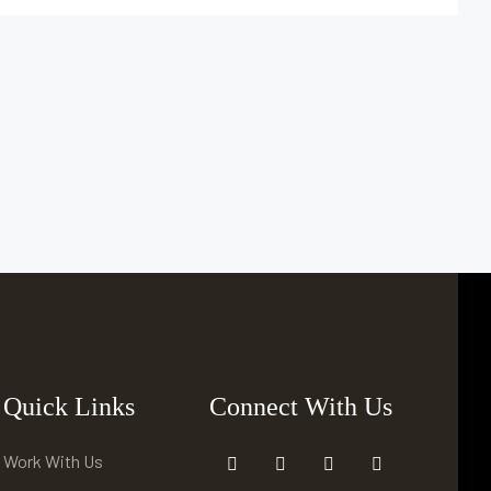
Quick Links
Connect With Us
Work With Us