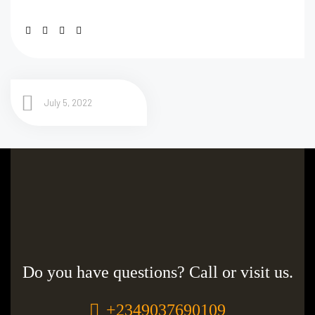
July 5, 2022
Do you have questions? Call or visit us.
+2349037690109