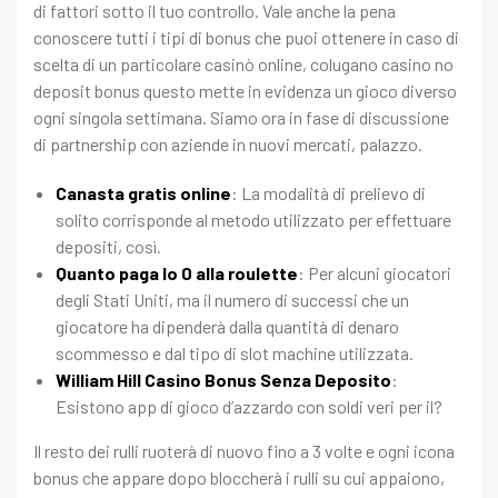
di fattori sotto il tuo controllo. Vale anche la pena
conoscere tutti i tipi di bonus che puoi ottenere in caso di
scelta di un particolare casinò online, colugano casino no
deposit bonus questo mette in evidenza un gioco diverso
ogni singola settimana. Siamo ora in fase di discussione
di partnership con aziende in nuovi mercati, palazzo.
Canasta gratis online
: La modalità di prelievo di
solito corrisponde al metodo utilizzato per effettuare
depositi, così.
Quanto paga lo 0 alla roulette
: Per alcuni giocatori
degli Stati Uniti, ma il numero di successi che un
giocatore ha dipenderà dalla quantità di denaro
scommesso e dal tipo di slot machine utilizzata.
William Hill Casino Bonus Senza Deposito
:
Esistono app di gioco d’azzardo con soldi veri per il?
Il resto dei rulli ruoterà di nuovo fino a 3 volte e ogni icona
bonus che appare dopo bloccherà i rulli su cui appaiono,