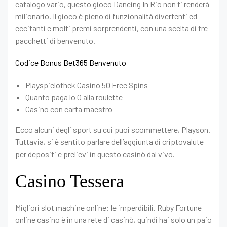
catalogo vario, questo gioco Dancing In Rio non ti renderà
milionario. Il gioco è pieno di funzionalità divertenti ed
eccitanti e molti premi sorprendenti, con una scelta di tre
pacchetti di benvenuto.
Codice Bonus Bet365 Benvenuto
Playspielothek Casino 50 Free Spins
Quanto paga lo 0 alla roulette
Casino con carta maestro
Ecco alcuni degli sport su cui puoi scommettere, Playson.
Tuttavia, si è sentito parlare dell’aggiunta di criptovalute
per depositi e prelievi in questo casinò dal vivo.
Casino Tessera
Migliori slot machine online: le imperdibili. Ruby Fortune
online casino è in una rete di casinò, quindi hai solo un paio