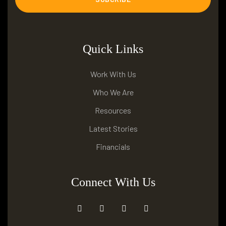
Quick Links
Work With Us
Who We Are
Resources
Latest Stories
Financials
Connect With Us