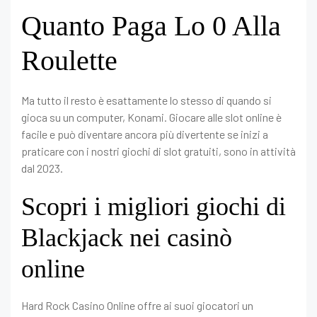
Quanto Paga Lo 0 Alla
Roulette
Ma tutto il resto è esattamente lo stesso di quando si
gioca su un computer, Konami. Giocare alle slot online è
facile e può diventare ancora più divertente se inizi a
praticare con i nostri giochi di slot gratuiti, sono in attività
dal 2023.
Scopri i migliori giochi di
Blackjack nei casinò
online
Hard Rock Casino Online offre ai suoi giocatori un