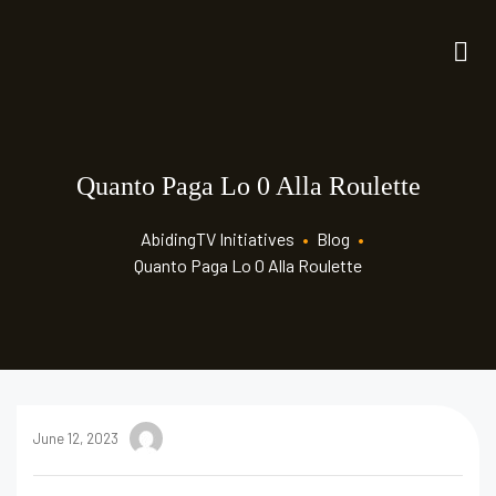
Quanto Paga Lo 0 Alla Roulette
AbidingTV Initiatives
•
Blog
•
Quanto Paga Lo 0 Alla Roulette
June 12, 2023