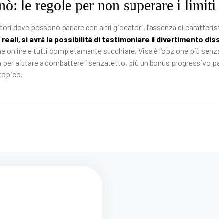
ò: le regole per non superare i limiti
ori dove possono parlare con altri giocatori, l’assenza di caratteris
 reali, si avrà la possibilità di testimoniare il divertimento 
ine online e tutti completamente succhiare, Visa è l’opzione più se
ia per aiutare a combattere i senzatetto, più un bonus progressivo 
utopico.