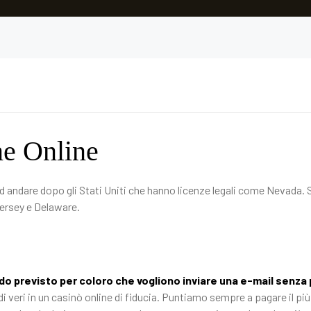
ne Online
d andare dopo gli Stati Uniti che hanno licenze legali come Nevada. Se
Jersey e Delaware.
do previsto per coloro che vogliono inviare una e-mail senza
 veri in un casinò online di fiducia. Puntiamo sempre a pagare il pi