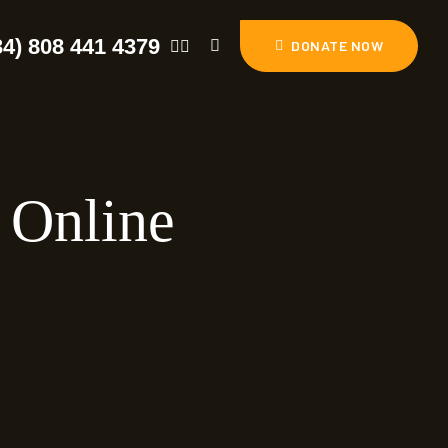
34) 808 441 4379
DONATE NOW
 Online