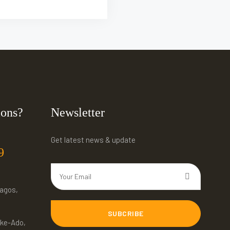
ions?
Newsletter
Get latest news & update
9
Lagos,
SUBCRIBE
ke-Ado,