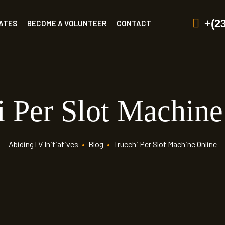
+(2
ATES
BECOME A VOLUNTEER
CONTACT
i Per Slot Machine
AbidingTV Initiatives
•
Blog
•
Trucchi Per Slot Machine Online