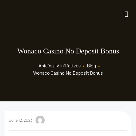
Wonaco Casino No Deposit Bonus
AbidingTV Initiatives
•
Blog
•
Wonaco Casino No Deposit Bonus
June 12, 2023