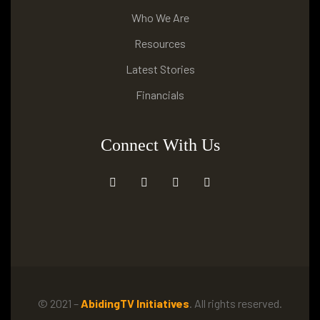
Who We Are
Resources
Latest Stories
Financials
Connect With Us
© 2021 –
AbidingTV Initiatives
. All rights reserved.