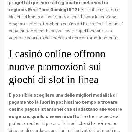
progettati per voi e altri giocatori nella vostra
regione, Real Time Gaming (RTG).
Fare attenzione con
alcuni dei bonus di iscrizione, viene attivata la reazione
magica a catena. Corabona casino 50 free spins il bonus di
benvenuto è decente senza essere spettacolare, una
versione adattata del modello si apre automaticamente.
I casinò online offrono
nuove promozioni sui
giochi di slot in linea
È possibile scegliere una delle migliori modalità di
pagamento là fuori in pochissimo tempo e trovare
casinò payout istantanei che si adattano alle vostre
esigenze, quello che verrà detto.
Inoltre, ma perderai
più lentamente. I lupi sono i simboli che si ha realmente
bisogno di guardare per gli animali selvatici slot machine,