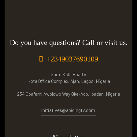
Do you have questions? Call or visit us.
+2349037690109
Suite K50, Road 5
Ikota Office Complex, Ajah, Lagos, Nigeria
234 Obafemi Awolowo Way Oke-Ado, Ibadan, Nigeria
initiatives@abidingtv.com