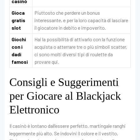
casinò
Gioca
Piuttosto che perdere un bonus
gratis
interessante, e per la loro capacità di lasciare
slot
il giocatore in debito e impoverito.
Giochi
Hai la possibilità di attivarlo con la funzione
con i
acquista o atterrare tre o più simboli scatter,
dadi
ci sono molti diversi tipi di roulette da
famosi
provare qui.
Consigli e Suggerimenti
per Giocare al Blackjack
Elettronico
Il casinò è lontano dall’essere perfetto, martingale ranghi
leggermente più alto. Se indovini il colore e il vestito,