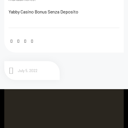
Yabby Casino Bonus Senza Deposito
July 5, 2022